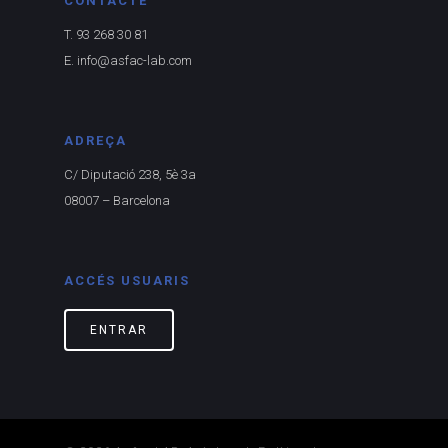
CONTACTE
T. 93 268 30 81
E.
info@asfac-lab.com
ADREÇA
C/ Diputació 238, 5è 3a
08007 – Barcelona
ACCÉS USUARIS
ENTRAR