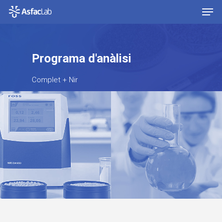
Programa d'anàlisi
Hit enter to search or ESC to close
Complet + Nir